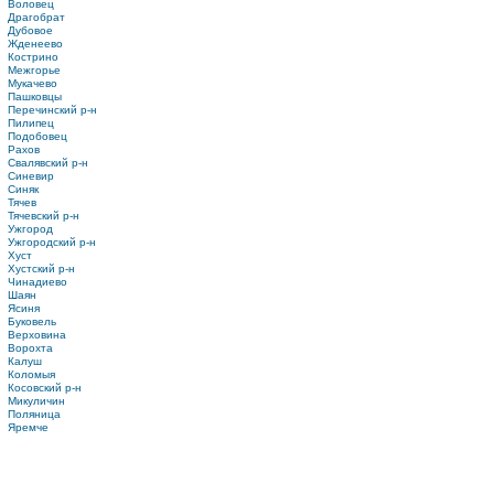
Воловец
Драгобрат
Дубовое
Жденеево
Кострино
Межгорье
Мукачево
Пашковцы
Перечинский р-н
Пилипец
Подобовец
Рахов
Свалявский р-н
Синевир
Синяк
Тячев
Тячевский р-н
Ужгород
Ужгородский р-н
Хуст
Хустский р-н
Чинадиево
Шаян
Ясиня
Буковель
Верховина
Ворохта
Калуш
Коломыя
Косовский р-н
Микуличин
Поляница
Яремче