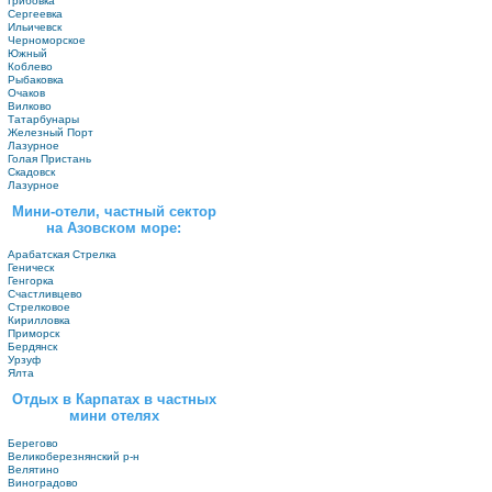
Грибовка
Сергеевка
Ильичевск
Черноморское
Южный
Коблево
Рыбаковка
Очаков
Вилково
Татарбунары
Железный Порт
Лазурное
Голая Пристань
Скадовск
Лазурное
Мини-отели, частный сектор
на Азовском море:
Арабатская Стрелка
Геническ
Генгорка
Счастливцево
Стрелковое
Кирилловка
Приморск
Бердянск
Урзуф
Ялта
Отдых в Карпатах в частных
мини отелях
Берегово
Великоберезнянский р-н
Велятино
Виноградово