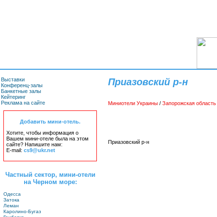
Выставки
Приазовский р-н
Конференц-залы
Банкетные залы
Кейтеринг
Реклама на сайте
Миниотели Украины
/
Запорожская область
Добавить мини-отель.
Хотите, чтобы информация о
Вашем мини-отеле была на этом
Приазовский р-н
сайте? Напишите нам:
E-mail:
cs9@ukr.net
Частный сектор, мини-отели
на Черном море:
Одесса
Затока
Леман
Каролино-Бугаз