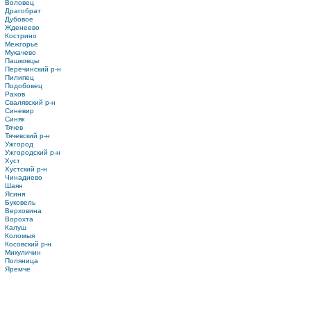
Воловец
Драгобрат
Дубовое
Жденеево
Кострино
Межгорье
Мукачево
Пашковцы
Перечинский р-н
Пилипец
Подобовец
Рахов
Свалявский р-н
Синевир
Синяк
Тячев
Тячевский р-н
Ужгород
Ужгородский р-н
Хуст
Хустский р-н
Чинадиево
Шаян
Ясиня
Буковель
Верховина
Ворохта
Калуш
Коломыя
Косовский р-н
Микуличин
Поляница
Яремче