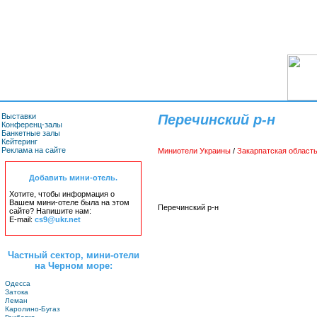
Выставки
Перечинский р-н
Конференц-залы
Банкетные залы
Кейтеринг
Реклама на сайте
Миниотели Украины
/
Закарпатская област
Добавить мини-отель.
Хотите, чтобы информация о
Вашем мини-отеле была на этом
Перечинский р-н
сайте? Напишите нам:
E-mail:
cs9@ukr.net
Частный сектор, мини-отели
на Черном море:
Одесса
Затока
Леман
Каролино-Бугаз