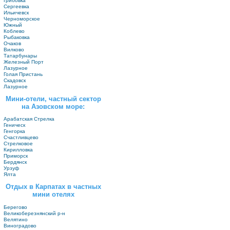
Грибовка
Сергеевка
Ильичевск
Черноморское
Южный
Коблево
Рыбаковка
Очаков
Вилково
Татарбунары
Железный Порт
Лазурное
Голая Пристань
Скадовск
Лазурное
Мини-отели, частный сектор
на Азовском море:
Арабатская Стрелка
Геническ
Генгорка
Счастливцево
Стрелковое
Кирилловка
Приморск
Бердянск
Урзуф
Ялта
Отдых в Карпатах в частных
мини отелях
Берегово
Великоберезнянский р-н
Велятино
Виноградово