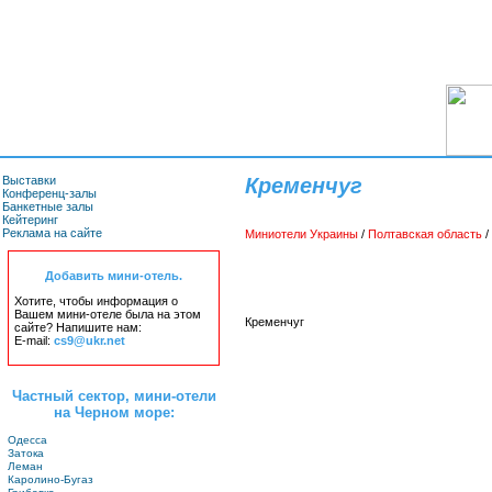
Выставки
Кременчуг
Конференц-залы
Банкетные залы
Кейтеринг
Реклама на сайте
Миниотели Украины
/
Полтавская область
/
Добавить мини-отель.
Хотите, чтобы информация о
Вашем мини-отеле была на этом
Кременчуг
сайте? Напишите нам:
E-mail:
cs9@ukr.net
Частный сектор, мини-отели
на Черном море:
Одесса
Затока
Леман
Каролино-Бугаз