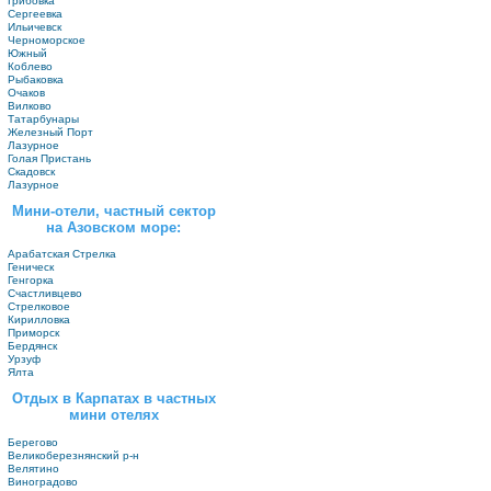
Грибовка
Сергеевка
Ильичевск
Черноморское
Южный
Коблево
Рыбаковка
Очаков
Вилково
Татарбунары
Железный Порт
Лазурное
Голая Пристань
Скадовск
Лазурное
Мини-отели, частный сектор
на Азовском море:
Арабатская Стрелка
Геническ
Генгорка
Счастливцево
Стрелковое
Кирилловка
Приморск
Бердянск
Урзуф
Ялта
Отдых в Карпатах в частных
мини отелях
Берегово
Великоберезнянский р-н
Велятино
Виноградово