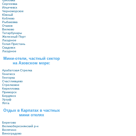
Грибовка
Сергеевка
Ильичевск
Черноморское
Южный
Коблево
Рыбаковка
Очаков
Вилково
Татарбунары
Железный Порт
Лазурное
Голая Пристань
Скадовск
Лазурное
Мини-отели, частный сектор
на Азовском море:
Арабатская Стрелка
Геническ
Генгорка
Счастливцево
Стрелковое
Кирилловка
Приморск
Бердянск
Урзуф
Ялта
Отдых в Карпатах в частных
мини отелях
Берегово
Великоберезнянский р-н
Велятино
Виноградово