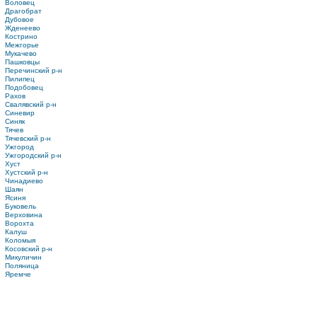
Воловец
Драгобрат
Дубовое
Жденеево
Кострино
Межгорье
Мукачево
Пашковцы
Перечинский р-н
Пилипец
Подобовец
Рахов
Свалявский р-н
Синевир
Синяк
Тячев
Тячевский р-н
Ужгород
Ужгородский р-н
Хуст
Хустский р-н
Чинадиево
Шаян
Ясиня
Буковель
Верховина
Ворохта
Калуш
Коломыя
Косовский р-н
Микуличин
Поляница
Яремче