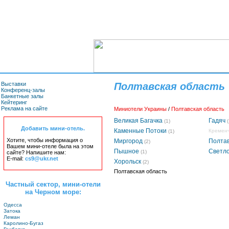
Выставки
Полтавская область
Конференц-залы
Банкетные залы
Кейтеринг
Реклама на сайте
Миниотели Украины
/
Полтавская область
Великая Багачка
Гадяч
(1)
(
Добавить мини-отель.
Каменные Потоки
Кременч
(1)
Хотите, чтобы информация о
Миргород
Полта
(2)
Вашем мини-отеле была на этом
Пышное
Светло
(1)
сайте? Напишите нам:
E-mail:
cs9@ukr.net
Хорольск
(2)
Полтавская область
Частный сектор, мини-отели
на Черном море:
Одесса
Затока
Леман
Каролино-Бугаз