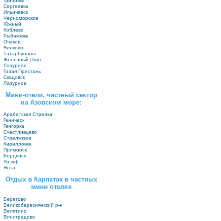
Грибовка
Сергеевка
Ильичевск
Черноморское
Южный
Коблево
Рыбаковка
Очаков
Вилково
Татарбунары
Железный Порт
Лазурное
Голая Пристань
Скадовск
Лазурное
Мини-отели, частный сектор
на Азовском море:
Арабатская Стрелка
Геническ
Генгорка
Счастливцево
Стрелковое
Кирилловка
Приморск
Бердянск
Урзуф
Ялта
Отдых в Карпатах в частных
мини отелях
Берегово
Великоберезнянский р-н
Велятино
Виноградово