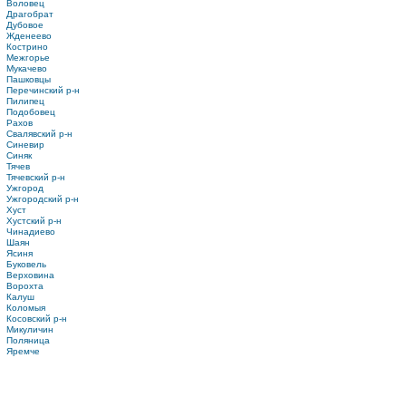
Воловец
Драгобрат
Дубовое
Жденеево
Кострино
Межгорье
Мукачево
Пашковцы
Перечинский р-н
Пилипец
Подобовец
Рахов
Свалявский р-н
Синевир
Синяк
Тячев
Тячевский р-н
Ужгород
Ужгородский р-н
Хуст
Хустский р-н
Чинадиево
Шаян
Ясиня
Буковель
Верховина
Ворохта
Калуш
Коломыя
Косовский р-н
Микуличин
Поляница
Яремче