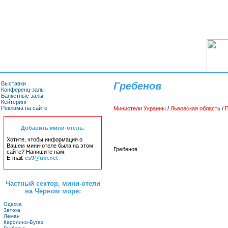
Выставки
Гребенов
Конференц-залы
Банкетные залы
Кейтеринг
Реклама на сайте
Миниотели Украины
/
Львовская область
/
Г
Добавить мини-отель.
Хотите, чтобы информация о
Вашем мини-отеле была на этом
Гребенов
сайте? Напишите нам:
E-mail:
cs9@ukr.net
Частный сектор, мини-отели
на Черном море:
Одесса
Затока
Леман
Каролино-Бугаз