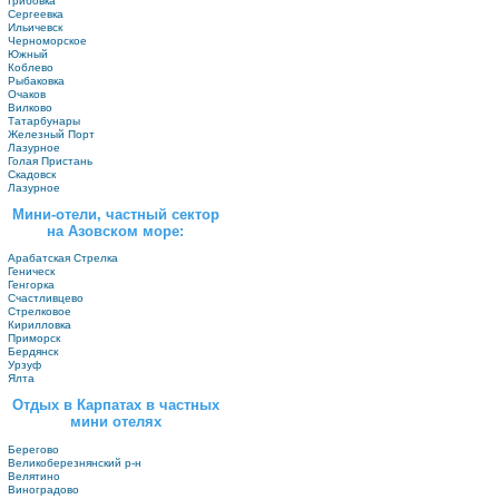
Грибовка
Сергеевка
Ильичевск
Черноморское
Южный
Коблево
Рыбаковка
Очаков
Вилково
Татарбунары
Железный Порт
Лазурное
Голая Пристань
Скадовск
Лазурное
Мини-отели, частный сектор
на Азовском море:
Арабатская Стрелка
Геническ
Генгорка
Счастливцево
Стрелковое
Кирилловка
Приморск
Бердянск
Урзуф
Ялта
Отдых в Карпатах в частных
мини отелях
Берегово
Великоберезнянский р-н
Велятино
Виноградово