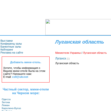
Выставки
Луганская область
Конференц-залы
Банкетные залы
Кейтеринг
Реклама на сайте
Миниотели Украины
/
Луганская область
Луганск
(1)
Добавить мини-отель.
Луганская область
Хотите, чтобы информация о
Вашем мини-отеле была на этом
сайте? Напишите нам:
E-mail:
cs9@ukr.net
Частный сектор, мини-отели
на Черном море:
Одесса
Затока
Леман
Каролино-Бугаз