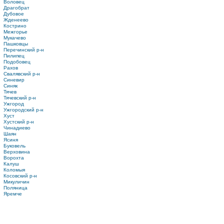
Воловец
Драгобрат
Дубовое
Жденеево
Кострино
Межгорье
Мукачево
Пашковцы
Перечинский р-н
Пилипец
Подобовец
Рахов
Свалявский р-н
Синевир
Синяк
Тячев
Тячевский р-н
Ужгород
Ужгородский р-н
Хуст
Хустский р-н
Чинадиево
Шаян
Ясиня
Буковель
Верховина
Ворохта
Калуш
Коломыя
Косовский р-н
Микуличин
Поляница
Яремче