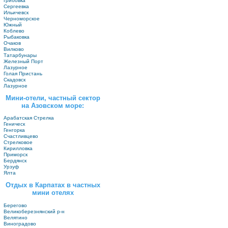
Грибовка
Сергеевка
Ильичевск
Черноморское
Южный
Коблево
Рыбаковка
Очаков
Вилково
Татарбунары
Железный Порт
Лазурное
Голая Пристань
Скадовск
Лазурное
Мини-отели, частный сектор
на Азовском море:
Арабатская Стрелка
Геническ
Генгорка
Счастливцево
Стрелковое
Кирилловка
Приморск
Бердянск
Урзуф
Ялта
Отдых в Карпатах в частных
мини отелях
Берегово
Великоберезнянский р-н
Велятино
Виноградово