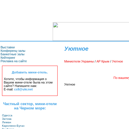
Выставки
Уютное
Конференц-залы
Банкетные залы
Кейтеринг
Реклама на сайте
Миниотели Украины
/
АР Крым
/
Уютное
Добавить мини-отель.
По вашему
Хотите, чтобы информация о
Вашем мини-отеле была на этом
Уютное
сайте? Напишите нам:
E-mail:
cs9@ukr.net
Частный сектор, мини-отели
на Черном море:
Одесса
Затока
Леман
Каролино-Бугаз