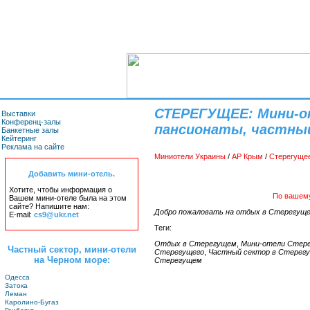
СТЕРЕГУЩЕЕ: Мини-о
Выставки
Конференц-залы
пансионаты, частны
Банкетные залы
Кейтеринг
Реклама на сайте
Миниотели Украины
/
АР Крым
/
Стерегуще
Добавить мини-отель.
Хотите, чтобы информация о
По вашему
Вашем мини-отеле была на этом
сайте? Напишите нам:
Добро пожаловать на отдых в Стерегуще
E-mail:
cs9@ukr.net
Теги:
Отдых в Стерегущем
,
Мини-отели Стер
Частный сектор, мини-отели
Стерегущего
,
Частный сектор в Стерег
на Черном море:
Стерегущем
Одесса
Затока
Леман
Каролино-Бугаз