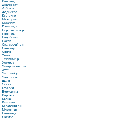
Воловец
Драгобрат
Дубовое
Жденеево
Кострино
Межгорье
Мукачево
Пашковцы
Перечинский р-н
Пилипец
Подобовец
Рахов
Свалявский р-н
Синевир
Синяк
Тячев
Тячевский р-н
Ужгород
Ужгородский р-н
Хуст
Хустский р-н
Чинадиево
Шаян
Ясиня
Буковель
Верховина
Ворохта
Калуш
Коломыя
Косовский р-н
Микуличин
Поляница
Яремче