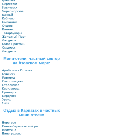
Грибовка
Сергеевка
Ильичевск
Черноморское
Южный
Коблево
Рыбаковка
Очаков
Вилково
Татарбунары
Железный Порт
Лазурное
Голая Пристань
Скадовск
Лазурное
Мини-отели, частный сектор
на Азовском море:
Арабатская Стрелка
Геническ
Генгорка
Счастливцево
Стрелковое
Кирилловка
Приморск
Бердянск
Урзуф
Ялта
Отдых в Карпатах в частных
мини отелях
Берегово
Великоберезнянский р-н
Велятино
Виноградово