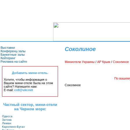
Выставки
Соколиное
Конференц-залы
Банкетные залы
Кейтеринг
Реклама на сайте
Миниотели Украины
/
АР Крым
/
Соколиное
Добавить мини-отель.
По вашему
Хотите, чтобы информация о
Вашем мини-отеле была на этом
Соколиное
сайте? Напишите нам:
E-mail:
cs9@ukr.net
Частный сектор, мини-отели
на Черном море:
Одесса
Затока
Леман
Каролино-Бугаз