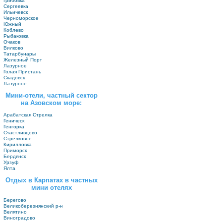
Грибовка
Сергеевка
Ильичевск
Черноморское
Южный
Коблево
Рыбаковка
Очаков
Вилково
Татарбунары
Железный Порт
Лазурное
Голая Пристань
Скадовск
Лазурное
Мини-отели, частный сектор
на Азовском море:
Арабатская Стрелка
Геническ
Генгорка
Счастливцево
Стрелковое
Кирилловка
Приморск
Бердянск
Урзуф
Ялта
Отдых в Карпатах в частных
мини отелях
Берегово
Великоберезнянский р-н
Велятино
Виноградово