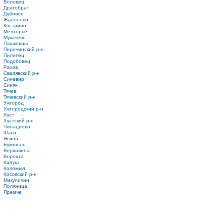
Воловец
Драгобрат
Дубовое
Жденеево
Кострино
Межгорье
Мукачево
Пашковцы
Перечинский р-н
Пилипец
Подобовец
Рахов
Свалявский р-н
Синевир
Синяк
Тячев
Тячевский р-н
Ужгород
Ужгородский р-н
Хуст
Хустский р-н
Чинадиево
Шаян
Ясиня
Буковель
Верховина
Ворохта
Калуш
Коломыя
Косовский р-н
Микуличин
Поляница
Яремче