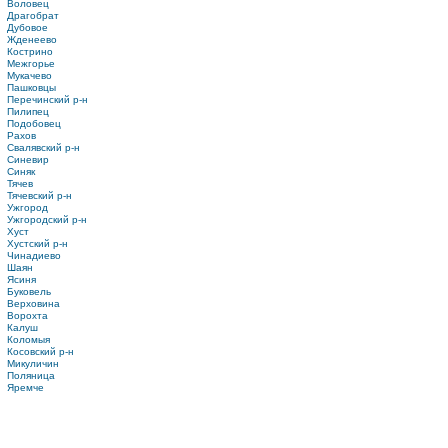
Воловец
Драгобрат
Дубовое
Жденеево
Кострино
Межгорье
Мукачево
Пашковцы
Перечинский р-н
Пилипец
Подобовец
Рахов
Свалявский р-н
Синевир
Синяк
Тячев
Тячевский р-н
Ужгород
Ужгородский р-н
Хуст
Хустский р-н
Чинадиево
Шаян
Ясиня
Буковель
Верховина
Ворохта
Калуш
Коломыя
Косовский р-н
Микуличин
Поляница
Яремче