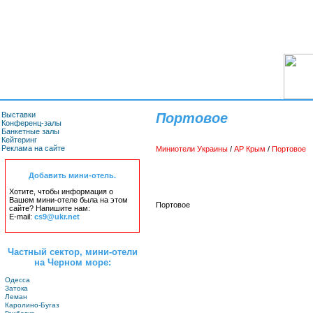
Выставки
Портовое
Конференц-залы
Банкетные залы
Кейтеринг
Реклама на сайте
Миниотели Украины
/
АР Крым
/
Портовое
Добавить мини-отель.
Хотите, чтобы информация о
Вашем мини-отеле была на этом
Портовое
сайте? Напишите нам:
E-mail:
cs9@ukr.net
Частный сектор, мини-отели
на Черном море:
Одесса
Затока
Леман
Каролино-Бугаз