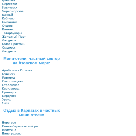
Грибовка
Сергеевка
Ильичевск
Черноморское
Южный
Коблево
Рыбаковка
Очаков
Вилково
Татарбунары
Железный Порт
Лазурное
Голая Пристань
Скадовск
Лазурное
Мини-отели, частный сектор
на Азовском море:
Арабатская Стрелка
Геническ
Генгорка
Счастливцево
Стрелковое
Кирилловка
Приморск
Бердянск
Урзуф
Ялта
Отдых в Карпатах в частных
мини отелях
Берегово
Великоберезнянский р-н
Велятино
Виноградово