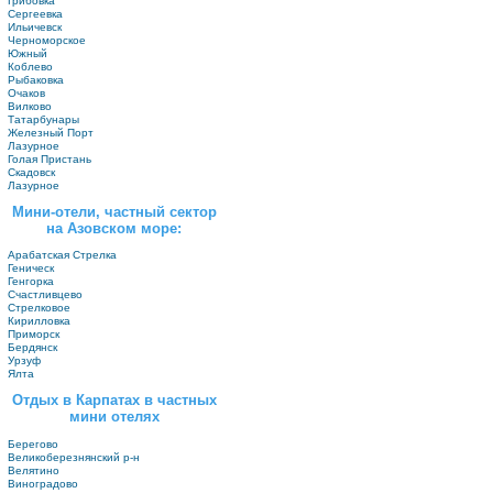
Грибовка
Сергеевка
Ильичевск
Черноморское
Южный
Коблево
Рыбаковка
Очаков
Вилково
Татарбунары
Железный Порт
Лазурное
Голая Пристань
Скадовск
Лазурное
Мини-отели, частный сектор
на Азовском море:
Арабатская Стрелка
Геническ
Генгорка
Счастливцево
Стрелковое
Кирилловка
Приморск
Бердянск
Урзуф
Ялта
Отдых в Карпатах в частных
мини отелях
Берегово
Великоберезнянский р-н
Велятино
Виноградово