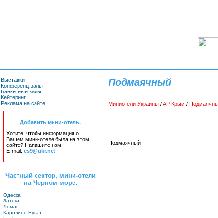
Выставки
Подмаячный
Конференц-залы
Банкетные залы
Кейтеринг
Реклама на сайте
Миниотели Украины
/
АР Крым
/
Подмаячн
Добавить мини-отель.
Хотите, чтобы информация о
Вашем мини-отеле была на этом
Подмаячный
сайте? Напишите нам:
E-mail:
cs9@ukr.net
Частный сектор, мини-отели
на Черном море:
Одесса
Затока
Леман
Каролино-Бугаз