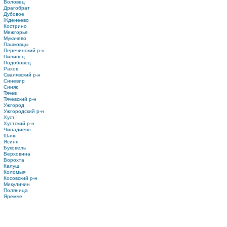
Воловец
Драгобрат
Дубовое
Жденеево
Кострино
Межгорье
Мукачево
Пашковцы
Перечинский р-н
Пилипец
Подобовец
Рахов
Свалявский р-н
Синевир
Синяк
Тячев
Тячевский р-н
Ужгород
Ужгородский р-н
Хуст
Хустский р-н
Чинадиево
Шаян
Ясиня
Буковель
Верховина
Ворохта
Калуш
Коломыя
Косовский р-н
Микуличин
Поляница
Яремче