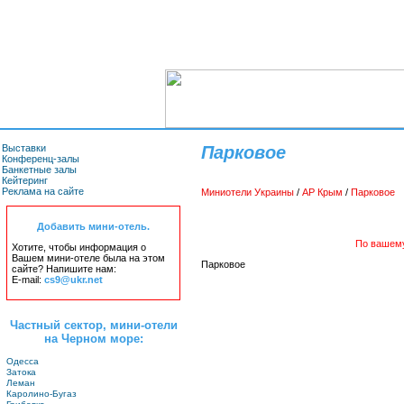
Выставки
Парковое
Конференц-залы
Банкетные залы
Кейтеринг
Реклама на сайте
Миниотели Украины
/
АР Крым
/
Парковое
Добавить мини-отель.
По вашему
Хотите, чтобы информация о
Вашем мини-отеле была на этом
Парковое
сайте? Напишите нам:
E-mail:
cs9@ukr.net
Частный сектор, мини-отели
на Черном море:
Одесса
Затока
Леман
Каролино-Бугаз