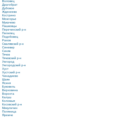
Воловец
Драгобрат
Дубовое
Жденеево
Кострино
Межгорье
Мукачево
Пашковцы
Перечинский р-н
Пилипец
Подобовец
Рахов
Свалявский р-н
Синевир
Синяк
Тячев
Тячевский р-н
Ужгород
Ужгородский р-н
Хуст
Хустский р-н
Чинадиево
Шаян
Ясиня
Буковель
Верховина
Ворохта
Калуш
Коломыя
Косовский р-н
Микуличин
Поляница
Яремче