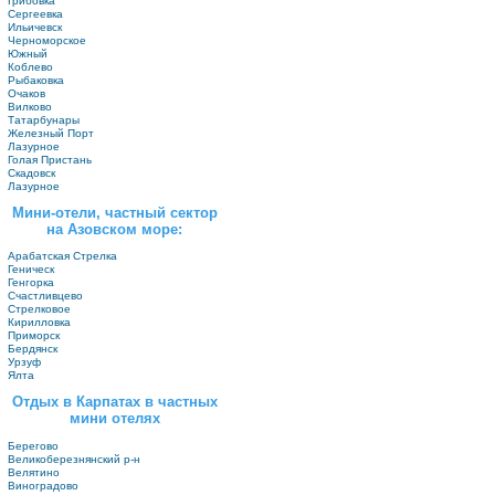
Грибовка
Сергеевка
Ильичевск
Черноморское
Южный
Коблево
Рыбаковка
Очаков
Вилково
Татарбунары
Железный Порт
Лазурное
Голая Пристань
Скадовск
Лазурное
Мини-отели, частный сектор
на Азовском море:
Арабатская Стрелка
Геническ
Генгорка
Счастливцево
Стрелковое
Кирилловка
Приморск
Бердянск
Урзуф
Ялта
Отдых в Карпатах в частных
мини отелях
Берегово
Великоберезнянский р-н
Велятино
Виноградово