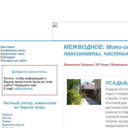
МЕЖВОДНОЕ: Мини-от
Выставки
Конференц-залы
пансионаты, частны
Банкетные залы
Кейтеринг
Реклама на сайте
Миниотели Украины
/
АР Крым
/
Межводное
Добавить мини-отель.
Хотите, чтобы информация о
Вашем мини-отеле была на этом
УСАДЬБ
сайте? Напишите нам:
E-mail:
cs9@ukr.net
Усадьба «Гост
отдых к побер
н Крыма. К пля
Частный сектор, мини-отели
«Гостевой дом 
на Черном море:
местными номер
(санузел в отд
Одесса
столовой наше
Затока
питание, вход
Леман
Каролино-Бугаз
предоставим б