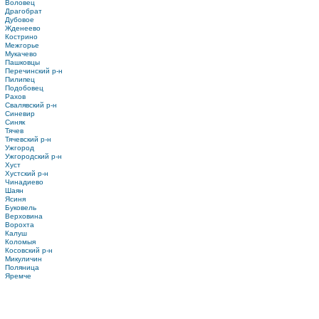
Воловец
Драгобрат
Дубовое
Жденеево
Кострино
Межгорье
Мукачево
Пашковцы
Перечинский р-н
Пилипец
Подобовец
Рахов
Свалявский р-н
Синевир
Синяк
Тячев
Тячевский р-н
Ужгород
Ужгородский р-н
Хуст
Хустский р-н
Чинадиево
Шаян
Ясиня
Буковель
Верховина
Ворохта
Калуш
Коломыя
Косовский р-н
Микуличин
Поляница
Яремче