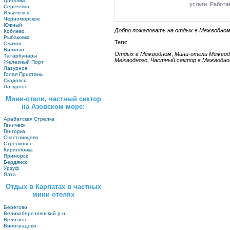
Грибовка
услуги. Работа
Сергеевка
Ильичевск
Черноморское
Южный
Добро пожаловать на отдых в Межводно
Коблево
Рыбаковка
Теги:
Очаков
Вилково
Отдых в Межводном
,
Мини-отели Межвод
Татарбунары
Межводного
,
Частный сектор в Межводн
Железный Порт
Лазурное
Голая Пристань
Скадовск
Лазурное
Мини-отели, частный сектор
на Азовском море:
Арабатская Стрелка
Геническ
Генгорка
Счастливцево
Стрелковое
Кирилловка
Приморск
Бердянск
Урзуф
Ялта
Отдых в Карпатах в частных
мини отелях
Берегово
Великоберезнянский р-н
Велятино
Виноградово