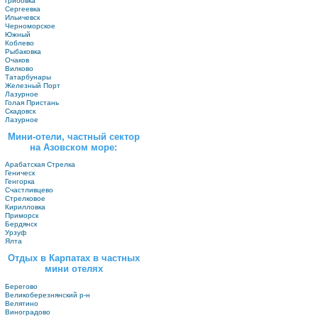
Грибовка
Сергеевка
Ильичевск
Черноморское
Южный
Коблево
Рыбаковка
Очаков
Вилково
Татарбунары
Железный Порт
Лазурное
Голая Пристань
Скадовск
Лазурное
Мини-отели, частный сектор
на Азовском море:
Арабатская Стрелка
Геническ
Генгорка
Счастливцево
Стрелковое
Кирилловка
Приморск
Бердянск
Урзуф
Ялта
Отдых в Карпатах в частных
мини отелях
Берегово
Великоберезнянский р-н
Велятино
Виноградово