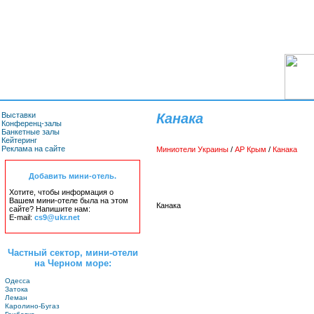
Выставки
Канака
Конференц-залы
Банкетные залы
Кейтеринг
Реклама на сайте
Миниотели Украины
/
АР Крым
/
Канака
Добавить мини-отель.
Хотите, чтобы информация о
Вашем мини-отеле была на этом
Канака
сайте? Напишите нам:
E-mail:
cs9@ukr.net
Частный сектор, мини-отели
на Черном море:
Одесса
Затока
Леман
Каролино-Бугаз