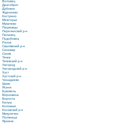
Воловец
Драгобрат
Дубовое
Жденеево
Кострино
Межгорье
Мукачево
Пашковцы
Перечинский р-н
Пилипец
Подобовец
Рахов
Свалявский р-н
Синевир
Синяк
Тячев
Тячевский р-н
Ужгород
Ужгородский р-н
Хуст
Хустский р-н
Чинадиево
Шаян
Ясиня
Буковель
Верховина
Ворохта
Калуш
Коломыя
Косовский р-н
Микуличин
Поляница
Яремче