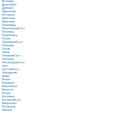
Воловец
Драгобрат
Дубовое
Жденеево
Кострино
Межгорье
Мукачево
Пашковцы
Перечинский р-н
Пилипец
Подобовец
Рахов
Свалявский р-н
Синевир
Синяк
Тячев
Тячевский р-н
Ужгород
Ужгородский р-н
Хуст
Хустский р-н
Чинадиево
Шаян
Ясиня
Буковель
Верховина
Ворохта
Калуш
Коломыя
Косовский р-н
Микуличин
Поляница
Яремче