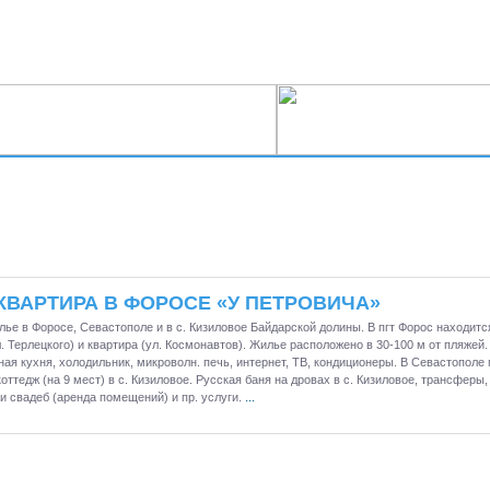
КВАРТИРА В ФОРОСЕ «У ПЕТРОВИЧА»
ье в Форосе, Севастополе и в с. Кизиловое Байдарской долины. В пгт Форос находитс
. Терлецкого) и квартира (ул. Космонавтов). Жилье расположено в 30-100 м от пляжей. 
ая кухня, холодильник, микроволн. печь, интернет, ТВ, кондиционеры. В Севастополе
коттедж (на 9 мест) в с. Кизиловое. Русская баня на дровах в с. Кизиловое, трансферы
и свадеб (аренда помещений) и пр. услуги.
...