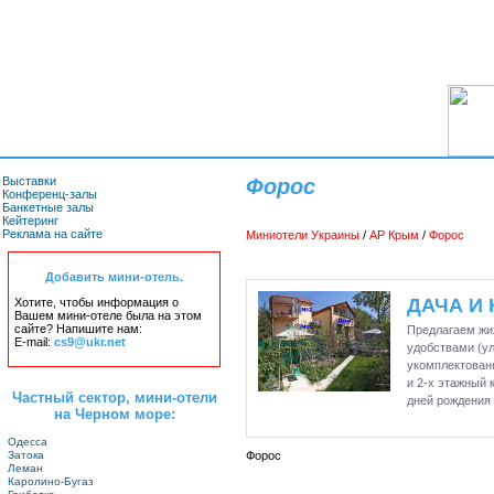
Выставки
Форос
Конференц-залы
Банкетные залы
Кейтеринг
Реклама на сайте
Миниотели Украины
/
АР Крым
/
Форос
Добавить мини-отель.
ДАЧА И 
Хотите, чтобы информация о
Вашем мини-отеле была на этом
сайте? Напишите нам:
Предлагаем жил
E-mail:
cs9@ukr.net
удобствами (ул
укомплектованн
и 2-х этажный 
Частный сектор, мини-отели
дней рождения 
на Черном море:
Одесса
Затока
Форос
Леман
Каролино-Бугаз