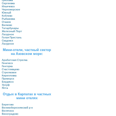
Грибовка
Сергеевка
Ильичевск
Черноморское
Южный
Коблево
Рыбаковка
Очаков
Вилково
Татарбунары
Железный Порт
Лазурное
Голая Пристань
Скадовск
Лазурное
Мини-отели, частный сектор
на Азовском море:
Арабатская Стрелка
Геническ
Генгорка
Счастливцево
Стрелковое
Кирилловка
Приморск
Бердянск
Урзуф
Ялта
Отдых в Карпатах в частных
мини отелях
Берегово
Великоберезнянский р-н
Велятино
Виноградово