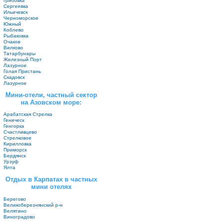
Грибовка
Сергеевка
Ильичевск
Черноморское
Южный
Коблево
Рыбаковка
Очаков
Вилково
Татарбунары
Железный Порт
Лазурное
Голая Пристань
Скадовск
Лазурное
Мини-отели, частный сектор
на Азовском море:
Арабатская Стрелка
Геническ
Генгорка
Счастливцево
Стрелковое
Кирилловка
Приморск
Бердянск
Урзуф
Ялта
Отдых в Карпатах в частных
мини отелях
Берегово
Великоберезнянский р-н
Велятино
Виноградово