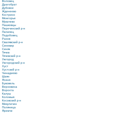
Воловец
Драгобрат
Дубовое
Жденеево
Кострино
Межгорье
Мукачево
Пашковцы
Перечинский р-н
Пилипец
Подобовец
Рахов
Свалявский р-н
Синевир
Синяк
Тячев
Тячевский р-н
Ужгород
Ужгородский р-н
Хуст
Хустский р-н
Чинадиево
Шаян
Ясиня
Буковель
Верховина
Ворохта
Калуш
Коломыя
Косовский р-н
Микуличин
Поляница
Яремче