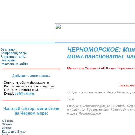
ЧЕРНОМОРСКОЕ: Мини
Выставки
Конференц-залы
мини-пансионаты, ча
Банкетные залы
Кейтеринг
Реклама на сайте
Миниотели Украины
/
АР Крым
/
Черноморс
Добавить мини-отель.
Хотите, чтобы информация о
По вашему
Вашем мини-отеле была на этом
сайте? Напишите нам:
Добро пожаловать на отдых в Черноморс
E-mail:
cs9@ukr.net
Теги:
Отдых в Черноморском,
Мини-отели Черн
Частный сектор, мини-отели
гостиницы Черноморского
,
Частный сект
на Черном море:
море в Черноморском
Одесса
Затока
Леман
Каролино-Бугаз