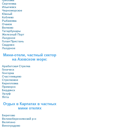
Грибовка
Сергеевка
Ильичевск
Черноморское
Южный
Коблево
Рыбаковка
Очаков
Вилково
Татарбунары
Железный Порт
Лазурное
Голая Пристань
Скадовск
Лазурное
Мини-отели, частный сектор
на Азовском море:
Арабатская Стрелка
Геническ
Генгорка
Счастливцево
Стрелковое
Кирилловка
Приморск
Бердянск
Урзуф
Ялта
Отдых в Карпатах в частных
мини отелях
Берегово
Великоберезнянский р-н
Велятино
Виноградово