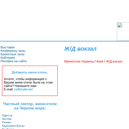
Выставки
Ж/Д вокзал
Конференц-залы
Банкетные залы
Кейтеринг
Реклама на сайте
Миниотели Украины
/
Киев
/
Ж/Д вокзал
Добавить мини-отель.
Хотите, чтобы информация о
Вашем мини-отеле была на этом
сайте? Напишите нам:
E-mail:
cs9@ukr.net
Частный сектор, мини-отели
на Черном море:
Одесса
Затока
Леман
Каролино-Бугаз