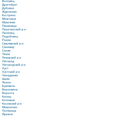
Воловец
Драгобрат
Дубовое
Жденеево
Кострино
Межгорье
Мукачево
Пашковцы
Перечинский р-н
Пилипец
Подобовец
Рахов
Свалявский р-н
Синевир
Синяк
Тячев
Тячевский р-н
Ужгород
Ужгородский р-н
Хуст
Хустский р-н
Чинадиево
Шаян
Ясиня
Буковель
Верховина
Ворохта
Калуш
Коломыя
Косовский р-н
Микуличин
Поляница
Яремче