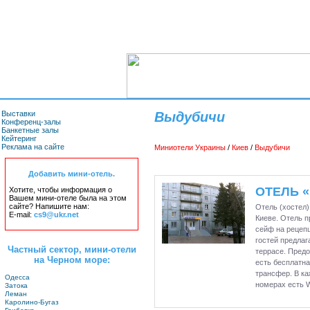
Выставки
Выдубичи
Конференц-залы
Банкетные залы
Кейтеринг
Реклама на сайте
Миниотели Украины
/
Киев
/
Выдубичи
Добавить мини-отель.
ОТЕЛЬ 
Хотите, чтобы информация о
Вашем мини-отеле была на этом
сайте? Напишите нам:
Отель (хостел)
E-mail:
cs9@ukr.net
Киеве. Отель п
сейф на рецеп
гостей предлаг
Частный сектор, мини-отели
террасе. Предо
на Черном море:
есть бесплатна
трансфер. В ка
Одесса
номерах есть W
Затока
Леман
Каролино-Бугаз