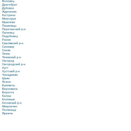
Воловец
Драгобрат
Дубовое
Жденеево
Кострино
Межгорье
Мукачево
Пашковцы
Перечинский р-н
Пилипец
Подобовец
Рахов
Свалявский р-н
Синевир
Синяк
Тячев
Тячевский р-н
Ужгород
Ужгородский р-н
Хуст
Хустский р-н
Чинадиево
Шаян
Ясиня
Буковель
Верховина
Ворохта
Калуш
Коломыя
Косовский р-н
Микуличин
Поляница
Яремче