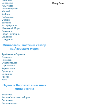
Грибовка
Сергеевка
Выдубичи
Ильичевск
Черноморское
Южный
Коблево
Рыбаковка
Очаков
Вилково
Татарбунары
Железный Порт
Лазурное
Голая Пристань
Скадовск
Лазурное
Мини-отели, частный сектор
на Азовском море:
Арабатская Стрелка
Геническ
Генгорка
Счастливцево
Стрелковое
Кирилловка
Приморск
Бердянск
Урзуф
Ялта
Отдых в Карпатах в частных
мини отелях
Берегово
Великоберезнянский р-н
Велятино
Виноградово