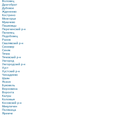
Воловец
Драгобрат
Дубовое
Жденеево
Кострино
Межгорье
Мукачево
Пашковцы
Перечинский р-н
Пилипец
Подобовец
Рахов
Свалявский р-н
Синевир
Синяк
Тячев
Тячевский р-н
Ужгород
Ужгородский р-н
Хуст
Хустский р-н
Чинадиево
Шаян
Ясиня
Буковель
Верховина
Ворохта
Калуш
Коломыя
Косовский р-н
Микуличин
Поляница
Яремче