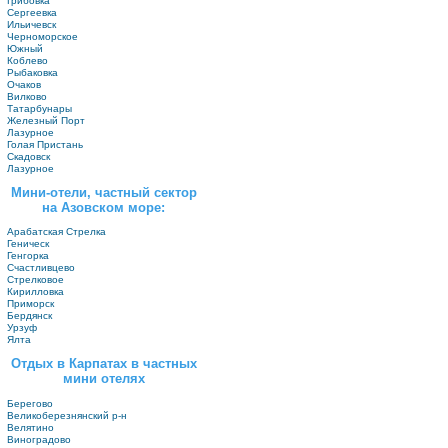
Грибовка
Сергеевка
Ильичевск
Черноморское
Южный
Коблево
Рыбаковка
Очаков
Вилково
Татарбунары
Железный Порт
Лазурное
Голая Пристань
Скадовск
Лазурное
Мини-отели, частный сектор
на Азовском море:
Арабатская Стрелка
Геническ
Генгорка
Счастливцево
Стрелковое
Кирилловка
Приморск
Бердянск
Урзуф
Ялта
Отдых в Карпатах в частных
мини отелях
Берегово
Великоберезнянский р-н
Велятино
Виноградово