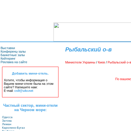
Выставки
Рыбальский о-в
Конференц-залы
Банкетные залы
Кейтеринг
Реклама на сайте
Миниотели Украины
/
Киев
/
Рыбальский о-
Добавить мини-отель.
По вашему
Хотите, чтобы информация о
Вашем мини-отеле была на этом
сайте? Напишите нам:
E-mail:
cs9@ukr.net
Частный сектор, мини-отели
на Черном море:
Одесса
Затока
Леман
Каролино-Бугаз