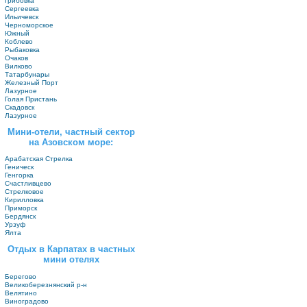
Грибовка
Сергеевка
Ильичевск
Черноморское
Южный
Коблево
Рыбаковка
Очаков
Вилково
Татарбунары
Железный Порт
Лазурное
Голая Пристань
Скадовск
Лазурное
Мини-отели, частный сектор
на Азовском море:
Арабатская Стрелка
Геническ
Генгорка
Счастливцево
Стрелковое
Кирилловка
Приморск
Бердянск
Урзуф
Ялта
Отдых в Карпатах в частных
мини отелях
Берегово
Великоберезнянский р-н
Велятино
Виноградово