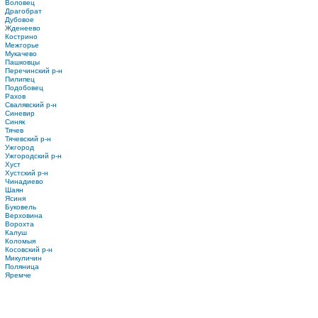
Воловец
Драгобрат
Дубовое
Жденеево
Кострино
Межгорье
Мукачево
Пашковцы
Перечинский р-н
Пилипец
Подобовец
Рахов
Свалявский р-н
Синевир
Синяк
Тячев
Тячевский р-н
Ужгород
Ужгородский р-н
Хуст
Хустский р-н
Чинадиево
Шаян
Ясиня
Буковель
Верховина
Ворохта
Калуш
Коломыя
Косовский р-н
Микуличин
Поляница
Яремче