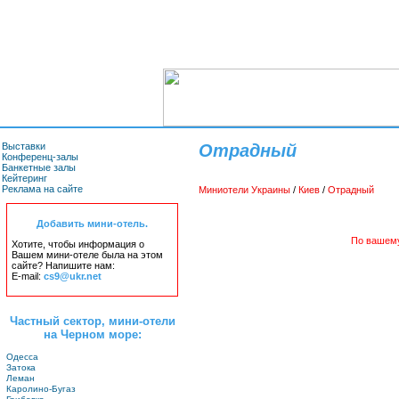
Выставки
Отрадный
Конференц-залы
Банкетные залы
Кейтеринг
Реклама на сайте
Миниотели Украины
/
Киев
/
Отрадный
Добавить мини-отель.
По вашему
Хотите, чтобы информация о
Вашем мини-отеле была на этом
сайте? Напишите нам:
E-mail:
cs9@ukr.net
Частный сектор, мини-отели
на Черном море:
Одесса
Затока
Леман
Каролино-Бугаз