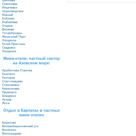
Грибовка
Сергеевка
Ильичевск
Черноморское
Южный
Коблево
Рыбаковка
Очаков
Вилково
Татарбунары
Железный Порт
Лазурное
Голая Пристань
Скадовск
Лазурное
Мини-отели, частный сектор
на Азовском море:
Арабатская Стрелка
Геническ
Генгорка
Счастливцево
Стрелковое
Кирилловка
Приморск
Бердянск
Урзуф
Ялта
Отдых в Карпатах в частных
мини отелях
Берегово
Великоберезнянский р-н
Велятино
Виноградово