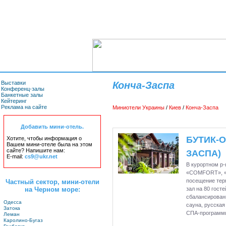
Выставки
Конча-Заспа
Конференц-залы
Банкетные залы
Кейтеринг
Реклама на сайте
Миниотели Украины
/
Киев
/
Конча-Заспа
Добавить мини-отель.
БУТИК-О
Хотите, чтобы информация о
Вашем мини-отеле была на этом
сайте? Напишите нам:
ЗАСПА)
E-mail:
cs9@ukr.net
В курортном р
«COMFORT», «S
посещение тер
Частный сектор, мини-отели
на Черном море:
зал на 80 гост
сбалансирован
Одесса
сауна, русская
Затока
СПА-программ
Леман
Каролино-Бугаз