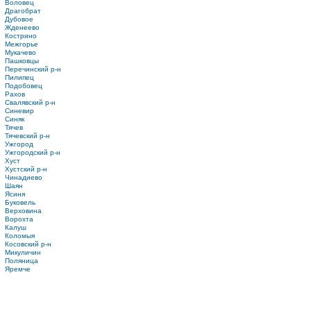
Воловец
Драгобрат
Дубовое
Жденеево
Кострино
Межгорье
Мукачево
Пашковцы
Перечинский р-н
Пилипец
Подобовец
Рахов
Свалявский р-н
Синевир
Синяк
Тячев
Тячевский р-н
Ужгород
Ужгородский р-н
Хуст
Хустский р-н
Чинадиево
Шаян
Ясиня
Буковель
Верховина
Ворохта
Калуш
Коломыя
Косовский р-н
Микуличин
Поляница
Яремче