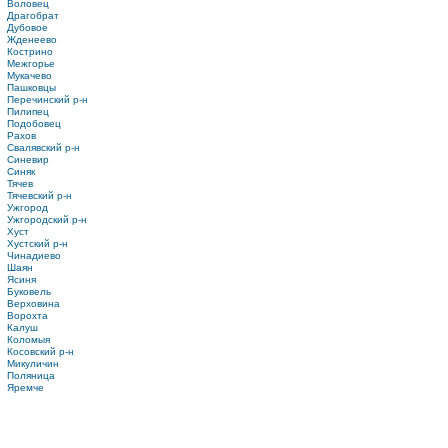
Воловец
Драгобрат
Дубовое
Жденеево
Кострино
Межгорье
Мукачево
Пашковцы
Перечинский р-н
Пилипец
Подобовец
Рахов
Свалявский р-н
Синевир
Синяк
Тячев
Тячевский р-н
Ужгород
Ужгородский р-н
Хуст
Хустский р-н
Чинадиево
Шаян
Ясиня
Буковель
Верховина
Ворохта
Калуш
Коломыя
Косовский р-н
Микуличин
Поляница
Яремче