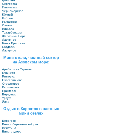
Грибовка
Сергеевка
Ильичевск
Черноморское
Южный
Коблево
Рыбаковка
Очаков
Вилково
Татарбунары
Железный Порт
Лазурное
Голая Пристань
Скадовск
Лазурное
Мини-отели, частный сектор
на Азовском море:
Арабатская Стрелка
Геническ
Генгорка
Счастливцево
Стрелковое
Кирилловка
Приморск
Бердянск
Урзуф
Ялта
Отдых в Карпатах в частных
мини отелях
Берегово
Великоберезнянский р-н
Велятино
Виноградово