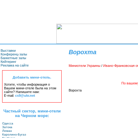
Выставки
Ворохта
Конференц-залы
Банкетные залы
Кейтеринг
Реклама на сайте
Миниотели Украины
/
Ивано-Франковская о
Добавить мини-отель.
По вашему
Хотите, чтобы информация о
Вашем мини-отеле была на этом
Ворохта
сайте? Напишите нам:
E-mail:
cs9@ukr.net
Частный сектор, мини-отели
на Черном море:
Одесса
Затока
Леман
Каролино-Бугаз