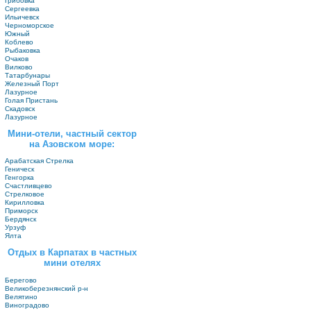
Грибовка
Сергеевка
Ильичевск
Черноморское
Южный
Коблево
Рыбаковка
Очаков
Вилково
Татарбунары
Железный Порт
Лазурное
Голая Пристань
Скадовск
Лазурное
Мини-отели, частный сектор
на Азовском море:
Арабатская Стрелка
Геническ
Генгорка
Счастливцево
Стрелковое
Кирилловка
Приморск
Бердянск
Урзуф
Ялта
Отдых в Карпатах в частных
мини отелях
Берегово
Великоберезнянский р-н
Велятино
Виноградово