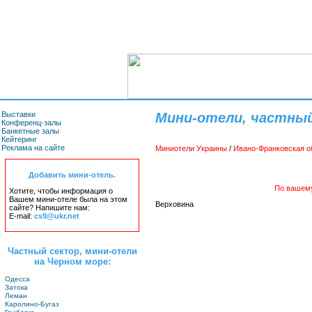
Выставки
Мини-отели, частный
Конференц-залы
Банкетные залы
Кейтеринг
Реклама на сайте
Миниотели Украины
/
Ивано-Франковская о
Добавить мини-отель.
По вашему
Хотите, чтобы информация о
Вашем мини-отеле была на этом
Верховина
сайте? Напишите нам:
E-mail:
cs9@ukr.net
Частный сектор, мини-отели
на Черном море:
Одесса
Затока
Леман
Каролино-Бугаз