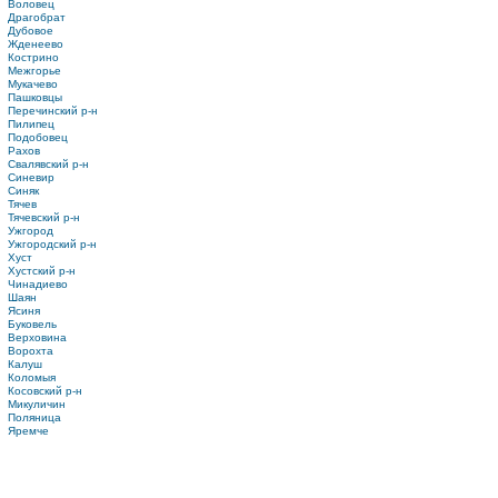
Воловец
Драгобрат
Дубовое
Жденеево
Кострино
Межгорье
Мукачево
Пашковцы
Перечинский р-н
Пилипец
Подобовец
Рахов
Свалявский р-н
Синевир
Синяк
Тячев
Тячевский р-н
Ужгород
Ужгородский р-н
Хуст
Хустский р-н
Чинадиево
Шаян
Ясиня
Буковель
Верховина
Ворохта
Калуш
Коломыя
Косовский р-н
Микуличин
Поляница
Яремче