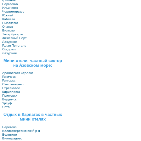
Грибовка
Сергеевка
Ильичевск
Черноморское
Южный
Коблево
Рыбаковка
Очаков
Вилково
Татарбунары
Железный Порт
Лазурное
Голая Пристань
Скадовск
Лазурное
Мини-отели, частный сектор
на Азовском море:
Арабатская Стрелка
Геническ
Генгорка
Счастливцево
Стрелковое
Кирилловка
Приморск
Бердянск
Урзуф
Ялта
Отдых в Карпатах в частных
мини отелях
Берегово
Великоберезнянский р-н
Велятино
Виноградово