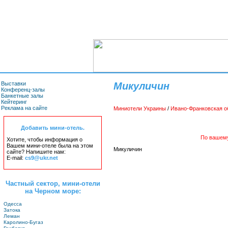
Выставки
Микуличин
Конференц-залы
Банкетные залы
Кейтеринг
Реклама на сайте
Миниотели Украины
/
Ивано-Франковская о
Добавить мини-отель.
По вашему
Хотите, чтобы информация о
Вашем мини-отеле была на этом
Микуличин
сайте? Напишите нам:
E-mail:
cs9@ukr.net
Частный сектор, мини-отели
на Черном море:
Одесса
Затока
Леман
Каролино-Бугаз