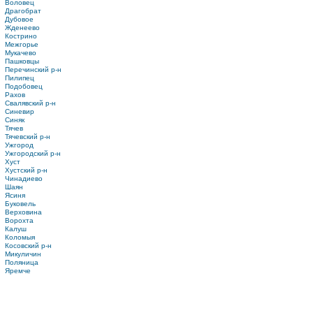
Воловец
Драгобрат
Дубовое
Жденеево
Кострино
Межгорье
Мукачево
Пашковцы
Перечинский р-н
Пилипец
Подобовец
Рахов
Свалявский р-н
Синевир
Синяк
Тячев
Тячевский р-н
Ужгород
Ужгородский р-н
Хуст
Хустский р-н
Чинадиево
Шаян
Ясиня
Буковель
Верховина
Ворохта
Калуш
Коломыя
Косовский р-н
Микуличин
Поляница
Яремче