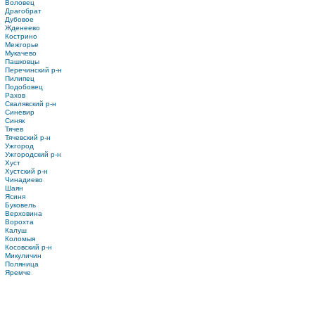
Воловец
Драгобрат
Дубовое
Жденеево
Кострино
Межгорье
Мукачево
Пашковцы
Перечинский р-н
Пилипец
Подобовец
Рахов
Свалявский р-н
Синевир
Синяк
Тячев
Тячевский р-н
Ужгород
Ужгородский р-н
Хуст
Хустский р-н
Чинадиево
Шаян
Ясиня
Буковель
Верховина
Ворохта
Калуш
Коломыя
Косовский р-н
Микуличин
Поляница
Яремче