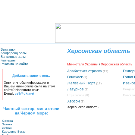
Выставки
Херсонская область
Конференц-залы
Банкетные залы
Кейтеринг
Реклама на сайте
Миниотели Украины
/
Херсонская область
Арабатская стрелка
Генгор
(12)
Добавить мини-отель.
Геническ
Голая 
(1)
Хотите, чтобы информация о
Железный Порт
Ивано
(17)
Вашем мини-отеле была на этом
Лазурное
Скадовс
(1)
сайте? Напишите нам:
E-mail:
cs9@ukr.net
Стрелковое
(0)
Счастли
Херсон
(3)
Херсонская область
Частный сектор, мини-отели
на Черном море:
Одесса
Затока
Леман
Каролино-Бугаз