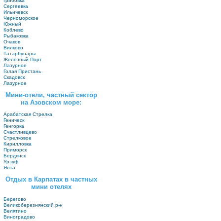
Грибовка
Сергеевка
Ильичевск
Черноморское
Южный
Коблево
Рыбаковка
Очаков
Вилково
Татарбунары
Железный Порт
Лазурное
Голая Пристань
Скадовск
Лазурное
Мини-отели, частный сектор
на Азовском море:
Арабатская Стрелка
Геническ
Генгорка
Счастливцево
Стрелковое
Кирилловка
Приморск
Бердянск
Урзуф
Ялта
Отдых в Карпатах в частных
мини отелях
Берегово
Великоберезнянский р-н
Велятино
Виноградово