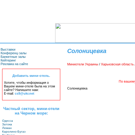
Выставки
Солоницевка
Конференц-залы
Банкетные залы
Кейтеринг
Реклама на сайте
Миниотели Украины
/
Харьковская область
Добавить мини-отель.
По вашему
Хотите, чтобы информация о
Вашем мини-отеле была на этом
Солоницевка
сайте? Напишите нам:
E-mail:
cs9@ukr.net
Частный сектор, мини-отели
на Черном море:
Одесса
Затока
Леман
Каролино-Бугаз