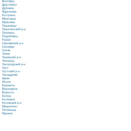
Воловец
Драгобрат
Дубовое
Жденеево
Кострино
Межгорье
Мукачево
Пашковцы
Перечинский р-н
Пилипец
Подобовец
Рахов
Свалявский р-н
Синевир
Синяк
Тячев
Тячевский р-н
Ужгород
Ужгородский р-н
Хуст
Хустский р-н
Чинадиево
Шаян
Ясиня
Буковель
Верховина
Ворохта
Калуш
Коломыя
Косовский р-н
Микуличин
Поляница
Яремче