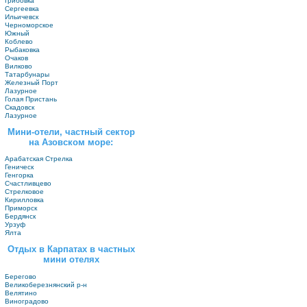
Грибовка
Сергеевка
Ильичевск
Черноморское
Южный
Коблево
Рыбаковка
Очаков
Вилково
Татарбунары
Железный Порт
Лазурное
Голая Пристань
Скадовск
Лазурное
Мини-отели, частный сектор
на Азовском море:
Арабатская Стрелка
Геническ
Генгорка
Счастливцево
Стрелковое
Кирилловка
Приморск
Бердянск
Урзуф
Ялта
Отдых в Карпатах в частных
мини отелях
Берегово
Великоберезнянский р-н
Велятино
Виноградово