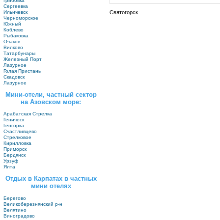
Грибовка
Сергеевка
Святогорск
Ильичевск
Черноморское
Южный
Коблево
Рыбаковка
Очаков
Вилково
Татарбунары
Железный Порт
Лазурное
Голая Пристань
Скадовск
Лазурное
Мини-отели, частный сектор
на Азовском море:
Арабатская Стрелка
Геническ
Генгорка
Счастливцево
Стрелковое
Кирилловка
Приморск
Бердянск
Урзуф
Ялта
Отдых в Карпатах в частных
мини отелях
Берегово
Великоберезнянский р-н
Велятино
Виноградово