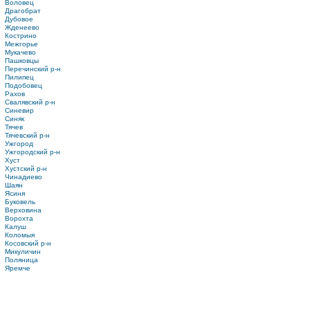
Воловец
Драгобрат
Дубовое
Жденеево
Кострино
Межгорье
Мукачево
Пашковцы
Перечинский р-н
Пилипец
Подобовец
Рахов
Свалявский р-н
Синевир
Синяк
Тячев
Тячевский р-н
Ужгород
Ужгородский р-н
Хуст
Хустский р-н
Чинадиево
Шаян
Ясиня
Буковель
Верховина
Ворохта
Калуш
Коломыя
Косовский р-н
Микуличин
Поляница
Яремче