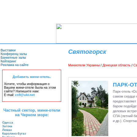
Выставки
Святогорск
Конференц-залы
Банкетные залы
Кейтеринг
Реклама на сайте
Миниотели Украины
/
Донецкая область
/
Св
Добавить мини-отель.
ПАРК-ОТ
Хотите, чтобы информация о
Вашем мини-отеле была на этом
сайте? Напишите нам:
Парк-отель «Do
E-mail:
cs9@ukr.net
самом сердце н
предоставляет 
баром подойдет
Частный сектор, мини-отели
деловых встреч
на Черном море:
СПА (летний ба
и др.). Спортз
Одесса
Затока
Леман
Каролино-Бугаз