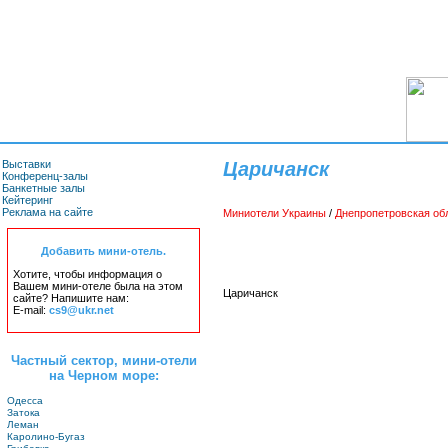
Выставки
Царичанск
Конференц-залы
Банкетные залы
Кейтеринг
Реклама на сайте
Миниотели Украины
/
Днепропетровская об
Добавить мини-отель.
Хотите, чтобы информация о
Вашем мини-отеле была на этом
Царичанск
сайте? Напишите нам:
E-mail:
cs9@ukr.net
Частный сектор, мини-отели
на Черном море:
Одесса
Затока
Леман
Каролино-Бугаз