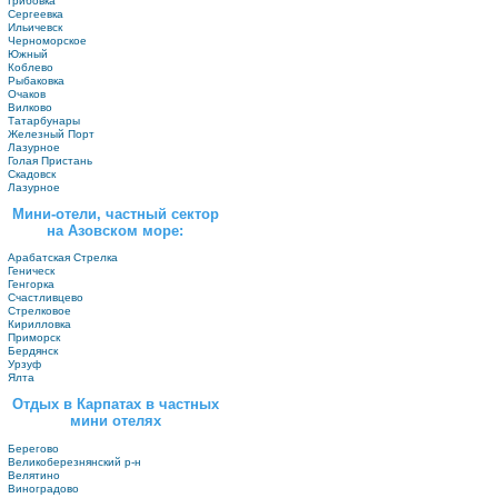
Грибовка
Сергеевка
Ильичевск
Черноморское
Южный
Коблево
Рыбаковка
Очаков
Вилково
Татарбунары
Железный Порт
Лазурное
Голая Пристань
Скадовск
Лазурное
Мини-отели, частный сектор
на Азовском море:
Арабатская Стрелка
Геническ
Генгорка
Счастливцево
Стрелковое
Кирилловка
Приморск
Бердянск
Урзуф
Ялта
Отдых в Карпатах в частных
мини отелях
Берегово
Великоберезнянский р-н
Велятино
Виноградово