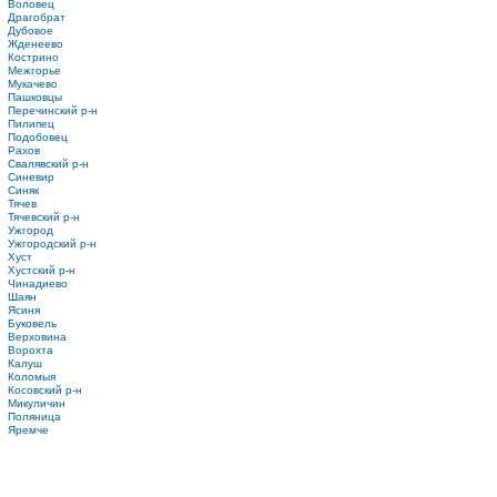
Воловец
Драгобрат
Дубовое
Жденеево
Кострино
Межгорье
Мукачево
Пашковцы
Перечинский р-н
Пилипец
Подобовец
Рахов
Свалявский р-н
Синевир
Синяк
Тячев
Тячевский р-н
Ужгород
Ужгородский р-н
Хуст
Хустский р-н
Чинадиево
Шаян
Ясиня
Буковель
Верховина
Ворохта
Калуш
Коломыя
Косовский р-н
Микуличин
Поляница
Яремче