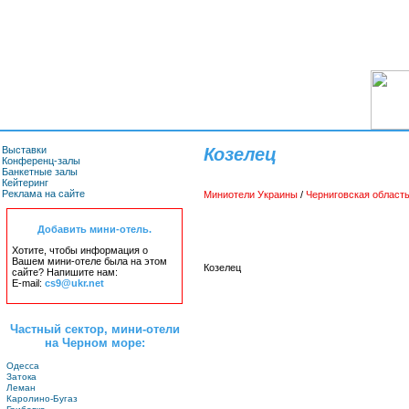
Выставки
Козелец
Конференц-залы
Банкетные залы
Кейтеринг
Реклама на сайте
Миниотели Украины
/
Черниговская област
Добавить мини-отель.
Хотите, чтобы информация о
Вашем мини-отеле была на этом
Козелец
сайте? Напишите нам:
E-mail:
cs9@ukr.net
Частный сектор, мини-отели
на Черном море:
Одесса
Затока
Леман
Каролино-Бугаз