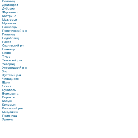
Воловец
Драгобрат
Дубовое
Жденеево
Кострино
Межгорье
Мукачево
Пашковцы
Перечинский р-н
Пилипец
Подобовец
Рахов
Свалявский р-н
Синевир
Синяк
Тячев
Тячевский р-н
Ужгород
Ужгородский р-н
Хуст
Хустский р-н
Чинадиево
Шаян
Ясиня
Буковель
Верховина
Ворохта
Калуш
Коломыя
Косовский р-н
Микуличин
Поляница
Яремче