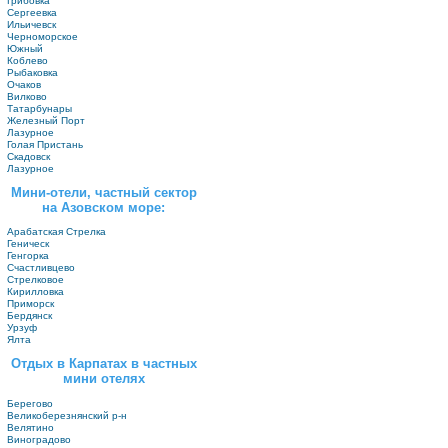
Грибовка
Сергеевка
Ильичевск
Черноморское
Южный
Коблево
Рыбаковка
Очаков
Вилково
Татарбунары
Железный Порт
Лазурное
Голая Пристань
Скадовск
Лазурное
Мини-отели, частный сектор
на Азовском море:
Арабатская Стрелка
Геническ
Генгорка
Счастливцево
Стрелковое
Кирилловка
Приморск
Бердянск
Урзуф
Ялта
Отдых в Карпатах в частных
мини отелях
Берегово
Великоберезнянский р-н
Велятино
Виноградово